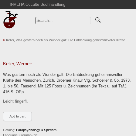
INVEHA Occulte Buchhandlung
Home
Advanced Search
Catalogs
Keller, Was gestern noch als Wunder galt. Die Entdeckung geheimnisvoller Kräfte…
Cart
News
Purchase
Keller, Werner:
Abbreviations
Was gestern noch als Wunder galt. Die Entdeckung geheimnisvoller
Contact
Kräfte des Menschen. Zürich, Droemer Knaur Vlg. Schoeller & Co. 1973.
1. bis 50. Tausend. Mit 125 Fotos u. Zeichnungen (im Text u. auf Taf.).
Terms
416 S. OPp.
Withdrawal
Leicht fingerfl.
Privacy Policy
Imprint
Catalog:
Parapsychology & Spiritism
Language:
German (de)