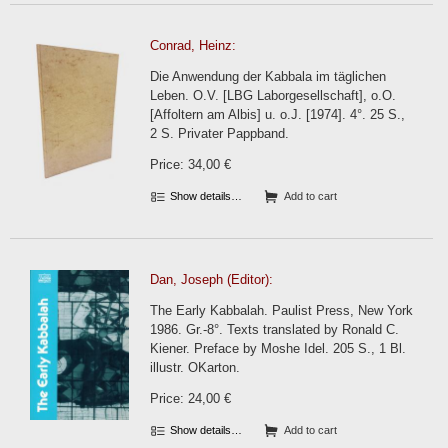
Conrad, Heinz:
Die Anwendung der Kabbala im täglichen
Leben. O.V. [LBG Laborgesellschaft], o.O.
[Affoltern am Albis] u. o.J. [1974]. 4°. 25 S.,
2 S. Privater Pappband.
Price: 34,00 €
Show details…
Add to cart
Dan, Joseph (Editor):
The Early Kabbalah. Paulist Press, New York
1986. Gr.-8°. Texts translated by Ronald C.
Kiener. Preface by Moshe Idel. 205 S., 1 Bl.
illustr. OKarton.
Price: 24,00 €
Show details…
Add to cart