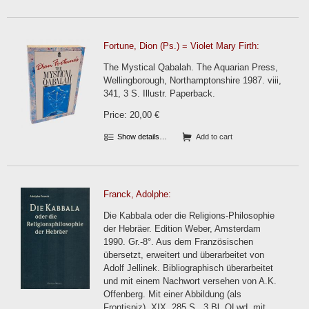
Fortune, Dion (Ps.) = Violet Mary Firth:
The Mystical Qabalah. The Aquarian Press,
Wellingborough, Northamptonshire 1987. viii,
341, 3 S. Illustr. Paperback.
Price: 20,00 €
Show details…
Add to cart
Franck, Adolphe:
Die Kabbala oder die Religions-Philosophie
der Hebräer. Edition Weber, Amsterdam
1990. Gr.-8°. Aus dem Französischen
übersetzt, erweitert und überarbeitet von
Adolf Jellinek. Bibliographisch überarbeitet
und mit einem Nachwort versehen von A.K.
Offenberg. Mit einer Abbildung (als
Frontispiz). XIX, 285 S., 3 Bl. OLwd. mit