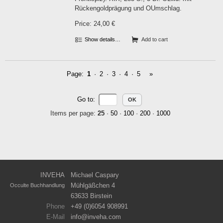
Rückengoldprägung und OUmschlag.
Price: 24,00 €
Show details…
Add to cart
Page:
1
·
2
·
3
·
4
·
5
»
Go to
:
Items per page:
25
·
50
·
100
·
200
·
1000
INVEHA
Michael Caspary
Mühlgäßchen 4
Occulte Buchhandlung
63633 Birstein
Phone
+49 (0)6054 908991
E-Mail
info
inveha.com
(at)