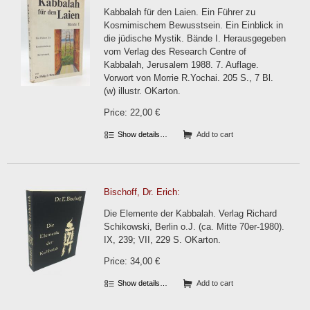
Kabbalah für den Laien. Ein Führer zu
Kosmimischem Bewusstsein. Ein Einblick in
die jüdische Mystik. Bände I. Herausgegeben
vom Verlag des Research Centre of
Kabbalah, Jerusalem 1988. 7. Auflage.
Vorwort von Morrie R.Yochai. 205 S., 7 Bl.
(w) illustr. OKarton.
Price: 22,00 €
Show details…
Add to cart
Bischoff, Dr. Erich:
Die Elemente der Kabbalah. Verlag Richard
Schikowski, Berlin o.J. (ca. Mitte 70er-1980).
IX, 239; VII, 229 S. OKarton.
Price: 34,00 €
Show details…
Add to cart