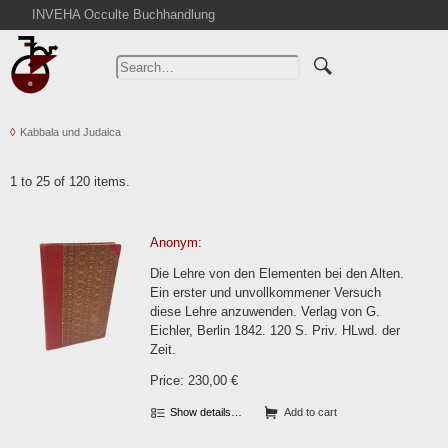
INVEHA Occulte Buchhandlung
Home
Advanced Search
Catalogs
Kabbala und Judaica
Cart
News
1 to 25 of 120 items.
Purchase
Abbreviations
Anonym:
Contact
Die Lehre von den Elementen bei den Alten.
Terms
Ein erster und unvollkommener Versuch
diese Lehre anzuwenden. Verlag von G.
Withdrawal
Eichler, Berlin 1842. 120 S. Priv. HLwd. der
Privacy Policy
Zeit.
Imprint
Price: 230,00 €
Show details…
Add to cart