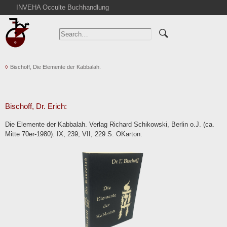
INVEHA Occulte Buchhandlung
Home
Advanced Search
Catalogs
Bischoff, Die Elemente der Kabbalah.
Cart
News
Purchase
Bischoff, Dr. Erich:
Abbreviations
Die Elemente der Kabbalah. Verlag Richard Schikowski, Berlin o.J. (ca.
Contact
Mitte 70er-1980). IX, 239; VII, 229 S. OKarton.
Terms
Withdrawal
Privacy Policy
Imprint