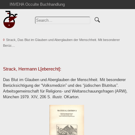
INVEHA Occulte Buchhandlung
Home
Advanced Search
Catalogs
Strack, Das Blut im Glauben und Aberglauben der Menschheit. Mit besonderer
Cart
Berüc…
News
Purchase
Abbreviations
Strack, Hermann L[eberecht]:
Contact
Das Blut im Glauben und Aberglauben der Menschheit. Mit besonderer
Berücksichtigung der “Volksmedizin” und des “jüdischen Blutritus”.
Terms
Arbeitsgemeinschaft für Religions- und Weltanschauungsfragen (ARW),
Withdrawal
München 1979. XIV, 206 S. illustr. OKarton.
Privacy Policy
Imprint