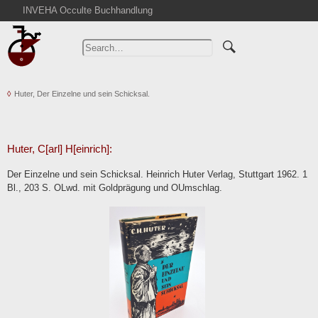
INVEHA Occulte Buchhandlung
Home
Advanced Search
Catalogs
Huter, Der Einzelne und sein Schicksal.
Cart
News
Purchase
Huter, C[arl] H[einrich]:
Abbreviations
Der Einzelne und sein Schicksal. Heinrich Huter Verlag, Stuttgart 1962. 1
Contact
Bl., 203 S. OLwd. mit Goldprägung und OUmschlag.
Terms
Withdrawal
Privacy Policy
Imprint