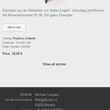
Exemplar aus der Bibliothek von Walter Englert. Umschlag und Rücken
mit Bestandsnummer (H 76). Ein gutes Exemplar.
Catalog:
Prophecy & Mantic
Language:
German (de)
Order Number:
014428
Price: 18,00 €
Show all articles
INVEHA
Michael Caspary
Mühlgäßchen 4
Occulte Buchhandlung
63633 Birstein