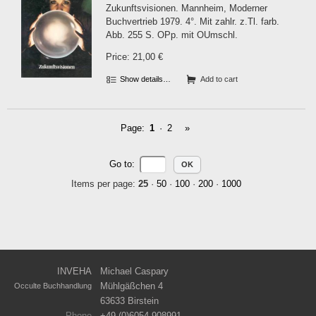
Zukunftsvisionen. Mannheim, Moderner
Buchvertrieb 1979. 4°. Mit zahlr. z.Tl. farb.
Abb. 255 S. OPp. mit OUmschl.
Price: 21,00 €
Show details…
Add to cart
Page:
1
·
2
»
Go to
:
Items per page:
25
·
50
·
100
·
200
·
1000
INVEHA
Michael Caspary
Mühlgäßchen 4
Occulte Buchhandlung
63633 Birstein
Phone
+49 (0)6054 908991