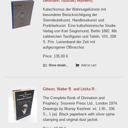
Geßmann, G(ustav) W(ilhelm):
Katechismus der Wahrsagekünste mit
besonderer Berücksichtigung der
Sterndeutekunst, Handlesekunst und
Punktierkunst. Eine kulturhistorische Studie.
Verlag von Karl Siegismund, Berlin 1892. Mit
zahlreichen Textfiguren und Tafeln. VIII, 208
S. Priv. Leinenband der Zeit mit
aufgezogener OBroschur.
Price: 135,00 €
Show details…
Add to cart
Gibson, Walter B. and Litzka R.:
The Complete Book of Divination and
Prophecy. Souvenir Press Ltd., London 1974.
Drawings by Murray Keshner. xii, 1 Bl., 336
S., 1 (w). Black paperback with silver spine
stamping and original dust jacket.