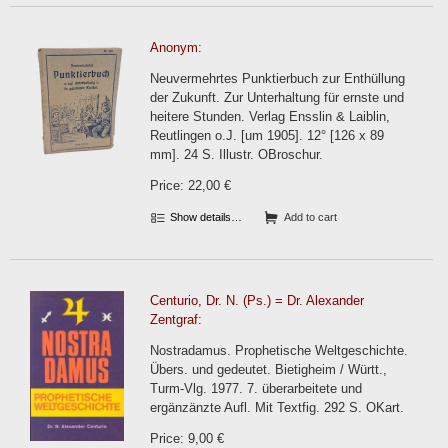
Anonym:
Neuvermehrtes Punktierbuch zur Enthüllung
der Zukunft. Zur Unterhaltung für ernste und
heitere Stunden. Verlag Ensslin & Laiblin,
Reutlingen o.J. [um 1905]. 12° [126 x 89
mm]. 24 S. Illustr. OBroschur.
Price: 22,00 €
Show details…
Add to cart
Centurio, Dr. N. (Ps.) = Dr. Alexander
Zentgraf:
Nostradamus. Prophetische Weltgeschichte.
Übers. und gedeutet. Bietigheim / Württ.,
Turm-Vlg. 1977. 7. überarbeitete und
ergänzänzte Aufl. Mit Textfig. 292 S. OKart.
Price: 9,00 €