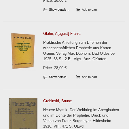
Price: 18,00 €
Show details…
Add to cart
Glahn, A[ugust] Frank:
Praktische Anleitung zum Erlernen der
wissenschaftlichen Prophetie aus Karten.
Uranus Verlag Max Dubhorn, Bad Oldesloe
1925. 68 S., 2 Bl. Vlgs.-Anz. OKarton.
Price: 28,00 €
Show details…
Add to cart
Grabinski, Bruno:
Neuere Mystik. Der Weltkrieg im Aberglauben
und im Lichte der Prophetie. Druck und
Verlag von Franz Borgmeyer, Hildesheim
1916. VIII, 471 S. OLwd.