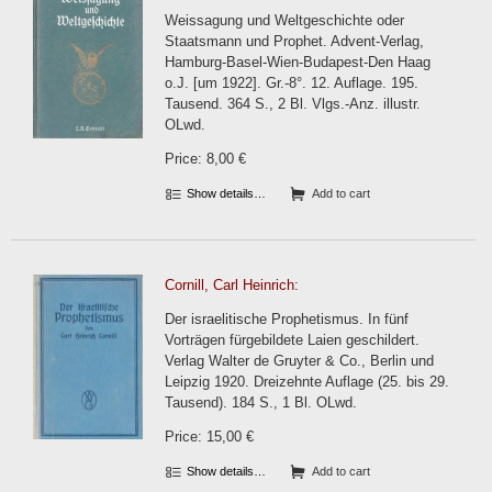
Weissagung und Weltgeschichte oder
Staatsmann und Prophet. Advent-Verlag,
Hamburg-Basel-Wien-Budapest-Den Haag
o.J. [um 1922]. Gr.-8°. 12. Auflage. 195.
Tausend. 364 S., 2 Bl. Vlgs.-Anz. illustr.
OLwd.
Price: 8,00 €
Show details…
Add to cart
Cornill, Carl Heinrich:
Der israelitische Prophetismus. In fünf
Vorträgen fürgebildete Laien geschildert.
Verlag Walter de Gruyter & Co., Berlin und
Leipzig 1920. Dreizehnte Auflage (25. bis 29.
Tausend). 184 S., 1 Bl. OLwd.
Price: 15,00 €
Show details…
Add to cart