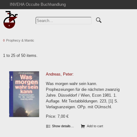
INVEHA Occulte Buchhandlung
Home
Advanced Search
Catalogs
Prophecy & Mantic
Cart
News
1 to 25 of 50 items.
Purchase
Abbreviations
Andreas, Peter:
Contact
Was morgen wahr sein kann.
Terms
Prophezeiungen für die nächsten zwanzig
Jahre. Düsseldorf / Wien, Econ 1981. 1.
Withdrawal
Auflage. Mit Textabbildungen. 223, [1] S.
Privacy Policy
Verlagsanzeigen. OPp. mit OUmschl.
Imprint
Price: 7,00 €
Show details…
Add to cart