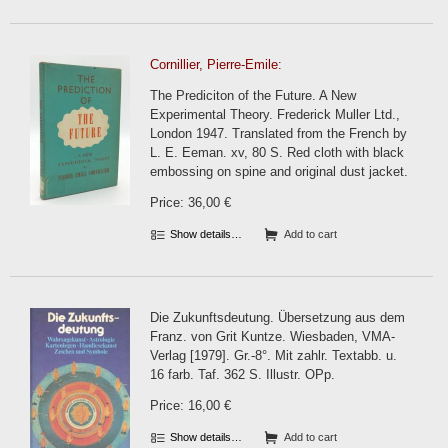
Cornillier, Pierre-Emile:
The Prediciton of the Future. A New
Experimental Theory. Frederick Muller Ltd.,
London 1947. Translated from the French by
L. E. Eeman. xv, 80 S. Red cloth with black
embossing on spine and original dust jacket.
Price: 36,00 €
Show details…
Add to cart
Die Zukunftsdeutung. Übersetzung aus dem
Franz. von Grit Kuntze. Wiesbaden, VMA-
Verlag [1979]. Gr.-8°. Mit zahlr. Textabb. u.
16 farb. Taf. 362 S. Illustr. OPp.
Price: 16,00 €
Show details…
Add to cart