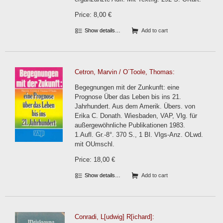
Price: 8,00 €
Show details…
Add to cart
Cetron, Marvin / O´Toole, Thomas:
Begegnungen mit der Zunkunft: eine
Prognose Über das Leben bis ins 21.
Jahrhundert. Aus dem Amerik. Übers. von
Erika C. Donath. Wiesbaden, VAP, Vlg. für
außergewöhnliche Publikationen 1983.
1.Aufl. Gr.-8°. 370 S., 1 Bl. Vlgs-Anz. OLwd.
mit OUmschl.
Price: 18,00 €
Show details…
Add to cart
Conradi, L[udwig] R[ichard]: