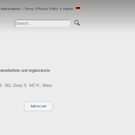
Abbreviations
Terms
Privacy Policy
Imprint
berarbeitete und ergänzänzte
 362, Drury S. 447 ff., Miers