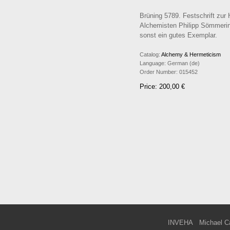
Brüning 5789. Festschrift zu
Alchemisten Philipp Sömmering
sonst ein gutes Exemplar.
Catalog:
Alchemy & Hermeticism
Language:
German (de)
Order Number:
015452
Price: 200,00 €
INVEHA
Michael C