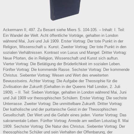
Ackermann II, 497. Zu Besant siehe Miers S. 104-105. – Inhalt: I. Teil:
Ein Wandel der Welt. Acht öffentliche Vorträge, gehalten in London
während Mai, Juni und Juli 1909. Erster Vortrag: Der tote Punkt in der
Religion, Wissenschaft u. Kunst. Zweiter Vortrag: Der tote Punkt in den
sozialen Verhältnissen. Kontrast von Luxus und Mangel. Dritter Vortrag:
Neue Pforten, die in Religion, Wissenschaft und Kunst sich auftun.
Vierter Vortrag: Die Betätigung der Brüderlichkeit im sozialen Leben.
Fünfter Vortrag: Die kommende Rasse. Sechster Vortrag: Der kommende
Christus. Siebenter Vortrag: Wesen und Wert des erweiterten
Bewusstseins. Achter Vortrag: Die Aufgabe der Theosophie für die
Zivilisation der Zukunft (Gehalten in der Queens Hall London, 2. Juli
1909). – II. Teil: Sieben Vorträge, gehalten in London während Mai, Juni
und Juli 1909 vor theosophischen Schülern. Erster Vortrag: Die sechste
Unterrasse. Zweiter Vortrag: Die unmittelbare Zukunft. Dritter Vortrag:
Der katholische und der puritanische Geist in der Theosophischen
Gesellschaft. Der Wert und die Gefahr eines jeden. Vierter Vortrag: Das
sakramentale Leben. Fünfter Vortrag: Anrede am weißen Lotustag 8. Mai
1909. Sechster Vortrag: Die Natur des Christus. Siebenter Vortrag: Der
theosophische Schüler und sein Verhalten der Offenbarung, der