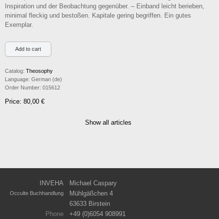
Inspiration und der Beobachtung gegenüber. – Einband leicht berieben,
minimal fleckig und bestoßen. Kapitale gering begriffen. Ein gutes
Exemplar.
Catalog:
Theosophy
Language:
German (de)
Order Number:
015612
Price: 80,00 €
Show all articles
INVEHA
Michael Caspary
Mühlgäßchen 4
Occulte Buchhandlung
63633 Birstein
Phone
+49 (0)6054 908991