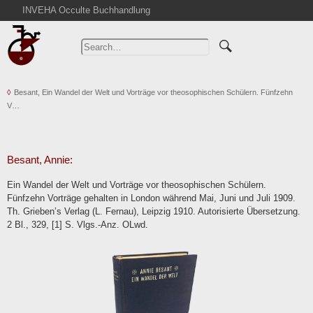
INVEHA Occulte Buchhandlung
Home
Advanced Search
Catalogs
Besant, Ein Wandel der Welt und Vorträge vor theosophischen Schülern. Fünfzehn
Cart
V…
News
Purchase
Abbreviations
Besant, Annie:
Contact
Ein Wandel der Welt und Vorträge vor theosophischen Schülern.
Fünfzehn Vorträge gehalten in London während Mai, Juni und Juli 1909.
Terms
Th. Grieben’s Verlag (L. Fernau), Leipzig 1910. Autorisierte Übersetzung.
Withdrawal
2 Bl., 329, [1] S. Vlgs.-Anz. OLwd.
Privacy Policy
Imprint