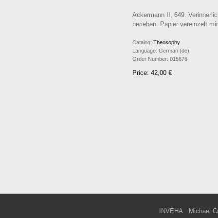
Ackermann II, 649. Verinnerli
berieben. Papier vereinzelt m
Catalog:
Theosophy
Language:
German (de)
Order Number:
015676
Price: 42,00 €
INVEHA
Michael C