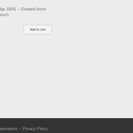
ge 1926). – Einband leicht
pruch.
reviations
Privacy Policy