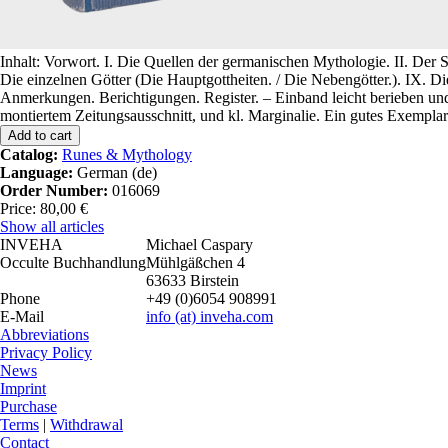
Inhalt: Vorwort. I. Die Quellen der germanischen Mythologie. II. Der 
Die einzelnen Götter (Die Hauptgottheiten. / Die Nebengötter.). IX. D
Anmerkungen. Berichtigungen. Register. – Einband leicht berieben und 
montiertem Zeitungsausschnitt, und kl. Marginalie. Ein gutes Exemplar
Catalog:
Runes & Mythology
Language:
German (de)
Order Number:
016069
Price: 80,00 €
Show all articles
INVEHA
Michael Caspary
Occulte Buchhandlung
Mühlgäßchen 4
63633 Birstein
Phone
+49 (0)6054 908991
E-Mail
info
(at)
inveha.com
Abbreviations
Privacy Policy
News
Imprint
Purchase
Terms
|
Withdrawal
Contact