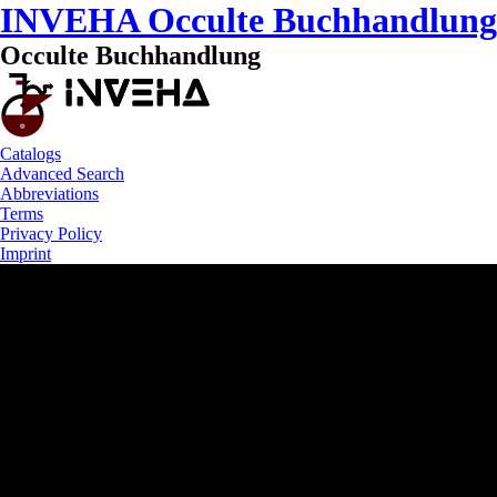
INVEHA Occulte Buchhandlung
Occulte Buchhandlung
Catalogs
Advanced Search
Abbreviations
Terms
Privacy Policy
Imprint