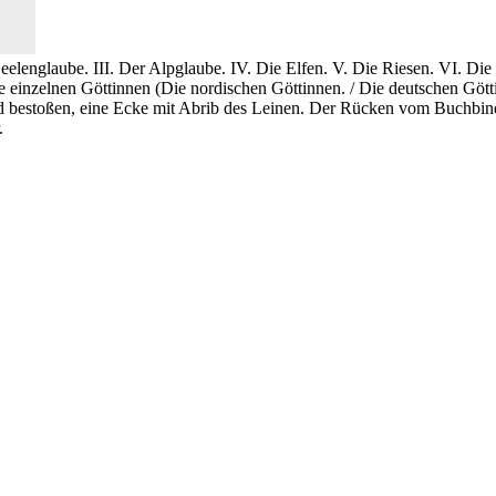
Seelenglaube. III. Der Alpglaube. IV. Die Elfen. V. Die Riesen. VI. Di
ie einzelnen Göttinnen (Die nordischen Göttinnen. / Die deutschen Göt
bestoßen, eine Ecke mit Abrib des Leinen. Der Rücken vom Buchbinder h
.