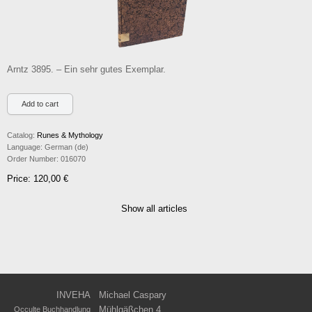
Arntz 3895. – Ein sehr gutes Exemplar.
Catalog:
Runes & Mythology
Language:
German (de)
Order Number:
016070
Price: 120,00 €
Show all articles
INVEHA
Michael Caspary
Mühlgäßchen 4
Occulte Buchhandlung