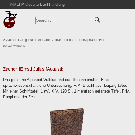
INVEHA Occulte Buchhandlung
Home
Advanced Search
Catalogs
Zacher, Das gotische Alphabet Vulfilas und das Runenalphabet. Eine
Cart
sprachwissens…
News
Purchase
Abbreviations
Zacher, [Ernst] Julius [August]:
Contact
Das gotische Alphabet Vulfilas und das Runenalphabet. Eine
sprachwissenschaftliche Untersuchung. F. A. Brockhaus, Leipzig 1855.
Terms
Mit einer Schrifttafel. 1 (w), XIV, 120 S., 1 mehrfach gefaltete Tafel. Priv.
Withdrawal
Pappband der Zeit.
Privacy Policy
Imprint