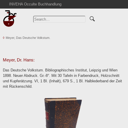
INVEHA Occulte Buchhandlung
Home
Advanced Search
Catalogs
Meyer, Das Deutsche Volkstum.
Cart
News
Purchase
Meyer, Dr. Hans:
Abbreviations
Das Deutsche Volkstum. Bibliographisches Institut, Leipzig und Wien
Contact
1898. Neuer Abdruck. Gr.-8°. Mit 30 Tafeln in Farbendruck, Holzschnitt
und Kupferätzung. VI, 1 Bl. (Inhalt), 679 S., 1 Bl. Halblederband der Zeit
Terms
mit Rückenschild.
Withdrawal
Privacy Policy
Imprint