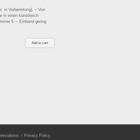
. in Vorbereitung]. – Von
 in einen künstlerich
ummer 5. – Einband gering
reviations
Privacy Policy