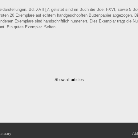
arstellungen. Bd. XVII [?, gelistet sind im Buch die Bde. I-XVI, sowie 5 Bde
rsten 20 Exemplare auf echtem handgeschöpften Büttenpapier abgezogen. Die
denen Exemplare sind handschriftlich numeriert. Dies Exemplar trägt die N
unt. Ein gutes Exemplar. Selten.
Show all articles
aspary
Abb