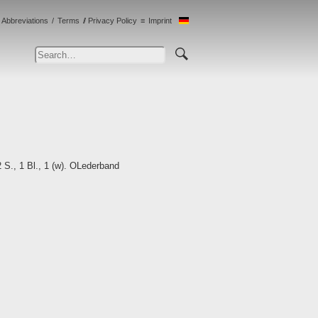
Abbreviations
Terms
Privacy Policy
Imprint
2 S., 1 Bl., 1 (w). OLederband