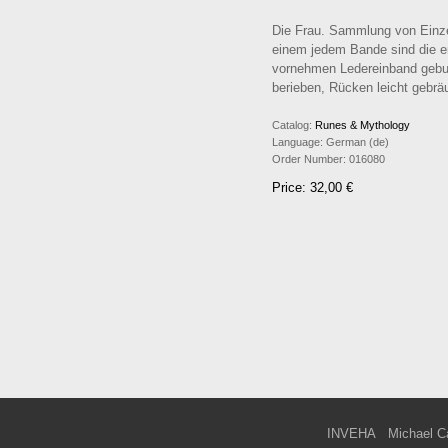
Die Frau. Sammlung von Einzeld
einem jedem Bande sind die e
vornehmen Ledereinband gebun
berieben, Rücken leicht gebrä
Catalog:
Runes & Mythology
Language:
German (de)
Order Number:
016080
Price: 32,00 €
INVEHA
Michael C