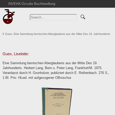
INVEHA Occulte Buchhandlung
Home
Advanced Search
Catalogs
Guex, Eine Sammlung bernischen Aberglaubens aus der Mitte Des 19. Jahrhunderts.
Cart
News
Purchase
Guex, Liselotte:
Abbreviations
Eine Sammlung bernischen Aberglaubens aus der Mitte Des 19.
Contact
Jahrhunderts. Herbert Lang, Bern u. Peter Lang, Frankfurt/M. 1975.
Veranlasst durch H. Grunholzer, publiziert durch E. Rothenbach. 276 S.,
Terms
1 Bl. Priv. HLwd. mit aufgezogener OBroschur.
Withdrawal
Privacy Policy
Imprint