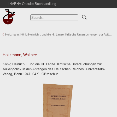
INVEHA Occulte Buchhandlung
Home
Advanced Search
Catalogs
Holtzmann, König Heinrich I. und die Hl. Lanze. Kritische Untersuchungen zur Auß…
Cart
News
Purchase
Holtzmann, Walther:
Abbreviations
König Heinrich I. und die Hl. Lanze. Kritische Untersuchungen zur
Contact
Außenpolitik in den Anfängen des Deutschen Reiches. Universitäts-
Verlag, Bonn 1947. 64 S. OBroschur.
Terms
Withdrawal
Privacy Policy
Imprint