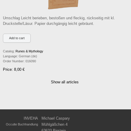
Umschlag Leicht berieben, bestoßen und fleckig, rückseitig mit kl.
Druckstelle/Läsur. Papier durchgängig leicht gebräunt.
Catalog:
Runes & Mythology
Language:
German (de)
Order Number:
016090
Price: 8,00 €
Show all articles
INVEHA
Michael Caspary
Mühlgäßchen 4
Occulte Buchhandlung
63633 Birstein