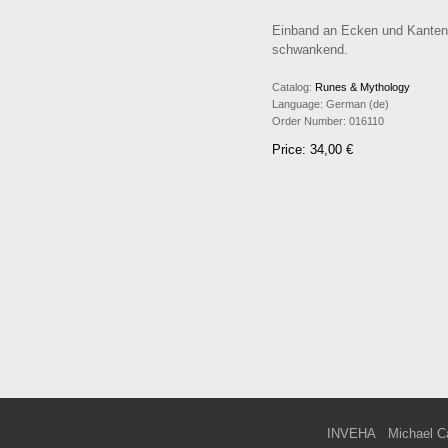
Einband an Ecken und Kanten b
schwankend.
Catalog:
Runes & Mythology
Language:
German (de)
Order Number:
016110
Price: 34,00 €
INVEHA
Michael C