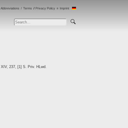
Abbreviations
Terms
Privacy Policy
Imprint
XIV, 237, [1] S. Priv. HLwd.