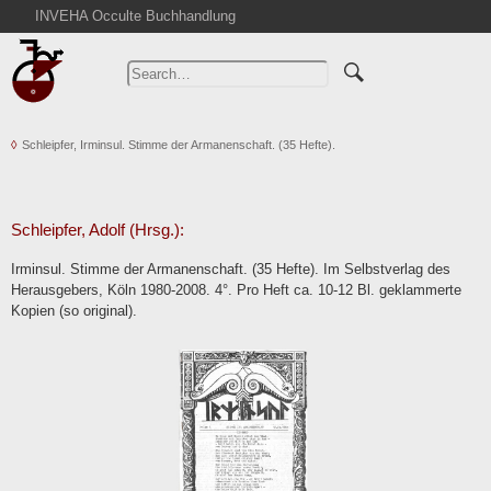
INVEHA Occulte Buchhandlung
Home
Advanced Search
Catalogs
Schleipfer, Irminsul. Stimme der Armanenschaft. (35 Hefte).
Cart
News
Purchase
Schleipfer, Adolf (Hrsg.):
Abbreviations
Irminsul. Stimme der Armanenschaft. (35 Hefte). Im Selbstverlag des
Contact
Herausgebers, Köln 1980-2008. 4°. Pro Heft ca. 10-12 Bl. geklammerte
Kopien (so original).
Terms
Withdrawal
Privacy Policy
Imprint