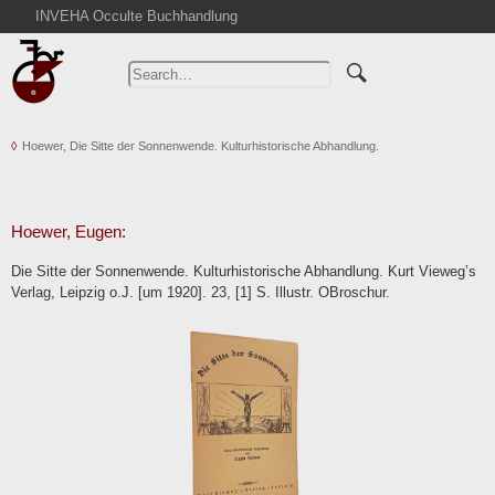
INVEHA Occulte Buchhandlung
Home
Advanced Search
Catalogs
Hoewer, Die Sitte der Sonnenwende. Kulturhistorische Abhandlung.
Cart
News
Purchase
Hoewer, Eugen:
Abbreviations
Die Sitte der Sonnenwende. Kulturhistorische Abhandlung. Kurt Vieweg’s
Contact
Verlag, Leipzig o.J. [um 1920]. 23, [1] S. Illustr. OBroschur.
Terms
Withdrawal
Privacy Policy
Imprint