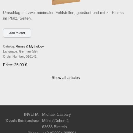
Umschlag mit zwei minimalen Fehlstellen, gebräunt und mit kl. Einriss
im Pfalz. Selten.
Catalog:
Runes & Mythology
Language:
German (de)
Order Number:
016141
Price: 25,00 €
Show all articles
INVEHA
Michael Caspary
Mühlgäßchen 4
Occulte Buchhandlung
63633 Birstein