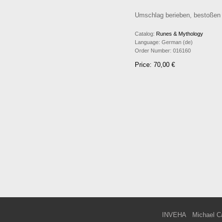
Umschlag berieben, bestoßen un
Catalog:
Runes & Mythology
Language:
German (de)
Order Number:
016160
Price: 70,00 €
INVEHA
Michael C