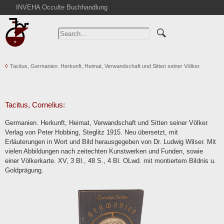
INVEHA Occulte Buchhandlung
Home
Advanced Search
Catalogs
Tacitus, Germanien. Herkunft, Heimat, Verwandschaft und Sitten seiner Völker.
Cart
News
Purchase
Tacitus, Cornelius:
Abbreviations
Germanien. Herkunft, Heimat, Verwandschaft und Sitten seiner Völker.
Contact
Verlag von Peter Hobbing, Steglitz 1915. Neu übersetzt, mit
Erläuterungen in Wort und Bild herausgegeben von Dr. Ludwig Wilser. Mit
Terms
vielen Abbildungen nach zeitechten Kunstwerken und Funden, sowie
Withdrawal
einer Völkerkarte. XV, 3 Bl., 48 S., 4 Bl. OLwd. mit montiertem Bildnis u.
Goldprägung.
Privacy Policy
Imprint