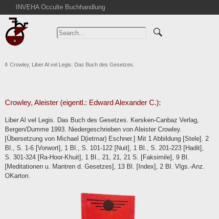
INVEHA Occulte Buchhandlung
Home
Advanced Search
Catalogs
Crowley, Liber Al vel Legis. Das Buch des Gesetzes.
Cart
News
Purchase
Crowley, Aleister (eigentl.: Edward Alexander C.):
Abbreviations
Liber Al vel Legis. Das Buch des Gesetzes. Kersken-Canbaz Verlag,
Contact
Bergen/Dumme 1993. Niedergeschrieben von Aleister Crowley.
[Übersetzung von Michael D(ietmar) Eschner.] Mit 1 Abbildung [Stele]. 2
Terms
Bl., S. 1-6 [Vorwort], 1 Bl., S. 101-122 [Nuit], 1 Bl., S. 201-223 [Hadit],
Withdrawal
S. 301-324 [Ra-Hoor-Khuit], 1 Bl., 21, 21, 21 S. [Faksimile], 9 Bl.
[Meditationen u. Mantren d. Gesetzes], 13 Bl. [Index], 2 Bl. Vlgs.-Anz.
Privacy Policy
OKarton.
Imprint