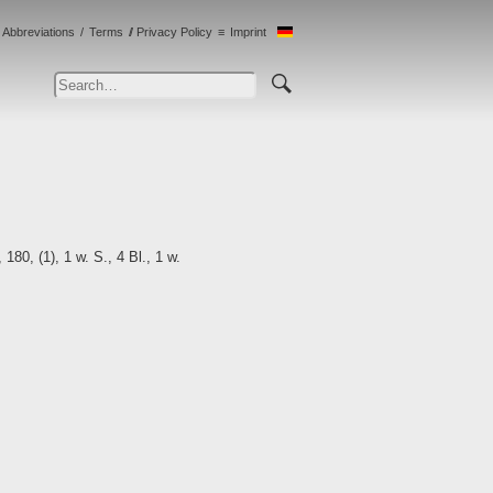
Abbreviations
Terms
Privacy Policy
Imprint
80, (1), 1 w. S., 4 Bl., 1 w.