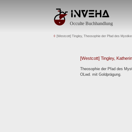
Occulte Buchhandlung
[Westcott] Tingley, Theosophie der Pfad des Mystike
[Westcott] Tingley, Katheri
Theosophie der Pfad des Mystik
OLwd. mit Goldprägung.