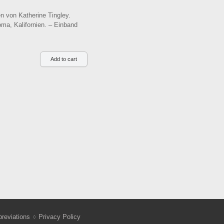
n von Katherine Tingley.
ma, Kalifornien. – Einband
reviations
Privacy Policy