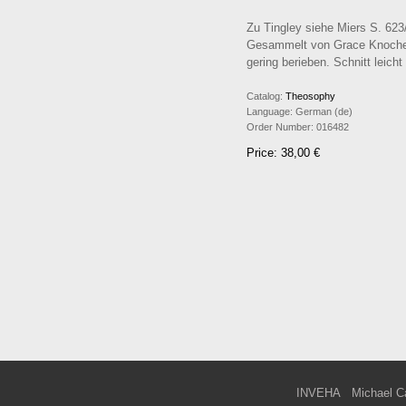
Zu Tingley siehe Miers S. 623
Gesammelt von Grace Knoche. V
gering berieben. Schnitt leicht
Catalog:
Theosophy
Language:
German (de)
Order Number:
016482
Price: 38,00 €
INVEHA
Michael C