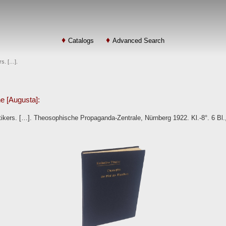
Catalogs
Advanced Search
rs. […].
ne [Augusta]:
ers. […]. Theosophische Propaganda-Zentrale, Nürnberg 1922. Kl.-8°. 6 Bl., 1