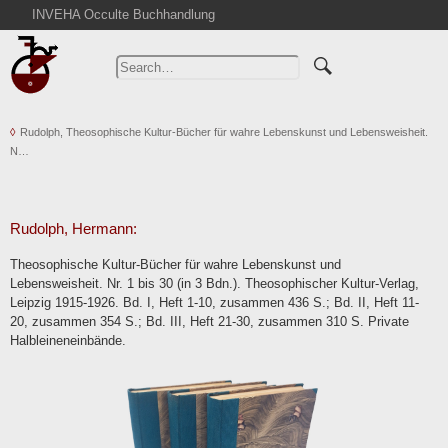
INVEHA Occulte Buchhandlung
Home
Advanced Search
Catalogs
Rudolph, Theosophische Kultur-Bücher für wahre Lebenskunst und Lebensweisheit.
Cart
N…
News
Purchase
Abbreviations
Rudolph, Hermann:
Contact
Theosophische Kultur-Bücher für wahre Lebenskunst und
Lebensweisheit. Nr. 1 bis 30 (in 3 Bdn.). Theosophischer Kultur-Verlag,
Terms
Leipzig 1915-1926. Bd. I, Heft 1-10, zusammen 436 S.; Bd. II, Heft 11-
Withdrawal
20, zusammen 354 S.; Bd. III, Heft 21-30, zusammen 310 S. Private
Halbleineneinbände.
Privacy Policy
Imprint