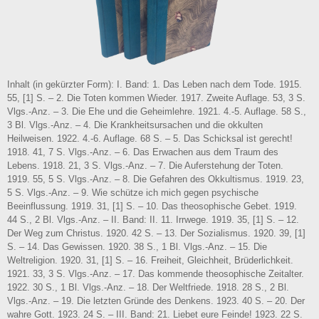
Inhalt (in gekürzter Form): I. Band: 1. Das Leben nach dem Tode. 1915.
55, [1] S. – 2. Die Toten kommen Wieder. 1917. Zweite Auflage. 53, 3 S.
Vlgs.-Anz. – 3. Die Ehe und die Geheimlehre. 1921. 4.-5. Auflage. 58 S.,
3 Bl. Vlgs.-Anz. – 4. Die Krankheitsursachen und die okkulten
Heilweisen. 1922. 4.-6. Auflage. 68 S. – 5. Das Schicksal ist gerecht!
1918. 41, 7 S. Vlgs.-Anz. – 6. Das Erwachen aus dem Traum des
Lebens. 1918. 21, 3 S. Vlgs.-Anz. – 7. Die Auferstehung der Toten.
1919. 55, 5 S. Vlgs.-Anz. – 8. Die Gefahren des Okkultismus. 1919. 23,
5 S. Vlgs.-Anz. – 9. Wie schütze ich mich gegen psychische
Beeinflussung. 1919. 31, [1] S. – 10. Das theosophische Gebet. 1919.
44 S., 2 Bl. Vlgs.-Anz. – II. Band: II. 11. Irrwege. 1919. 35, [1] S. – 12.
Der Weg zum Christus. 1920. 42 S. – 13. Der Sozialismus. 1920. 39, [1]
S. – 14. Das Gewissen. 1920. 38 S., 1 Bl. Vlgs.-Anz. – 15. Die
Weltreligion. 1920. 31, [1] S. – 16. Freiheit, Gleichheit, Brüderlichkeit.
1921. 33, 3 S. Vlgs.-Anz. – 17. Das kommende theosophische Zeitalter.
1922. 30 S., 1 Bl. Vlgs.-Anz. – 18. Der Weltfriede. 1918. 28 S., 2 Bl.
Vlgs.-Anz. – 19. Die letzten Gründe des Denkens. 1923. 40 S. – 20. Der
wahre Gott. 1923. 24 S. – III. Band: 21. Liebet eure Feinde! 1923. 22 S.