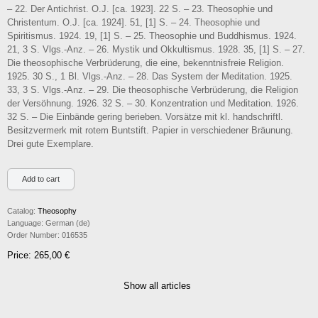
– 22. Der Antichrist. O.J. [ca. 1923]. 22 S. – 23. Theosophie und
Christentum. O.J. [ca. 1924]. 51, [1] S. – 24. Theosophie und
Spiritismus. 1924. 19, [1] S. – 25. Theosophie und Buddhismus. 1924.
21, 3 S. Vlgs.-Anz. – 26. Mystik und Okkultismus. 1928. 35, [1] S. – 27.
Die theosophische Verbrüderung, die eine, bekenntnisfreie Religion.
1925. 30 S., 1 Bl. Vlgs.-Anz. – 28. Das System der Meditation. 1925.
33, 3 S. Vlgs.-Anz. – 29. Die theosophische Verbrüderung, die Religion
der Versöhnung. 1926. 32 S. – 30. Konzentration und Meditation. 1926.
32 S. – Die Einbände gering berieben. Vorsätze mit kl. handschriftl.
Besitzvermerk mit rotem Buntstift. Papier in verschiedener Bräunung.
Drei gute Exemplare.
Catalog:
Theosophy
Language:
German (de)
Order Number:
016535
Price: 265,00 €
Show all articles