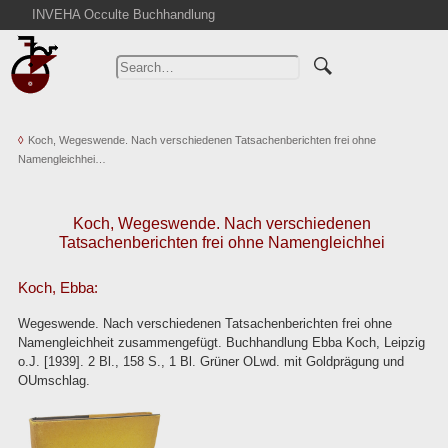
INVEHA Occulte Buchhandlung
Home
Advanced Search
Catalogs
Cart
Koch, Wegeswende. Nach verschiedenen Tatsachenberichten frei ohne
Namengleichhei…
News
Purchase
Koch, Wegeswende. Nach verschiedenen
Abbreviations
Tatsachenberichten frei ohne Namengleichhei
Contact
Terms
Koch, Ebba:
Withdrawal
Wegeswende. Nach verschiedenen Tatsachenberichten frei ohne
Namengleichheit zusammengefügt. Buchhandlung Ebba Koch, Leipzig
Privacy Policy
o.J. [1939]. 2 Bl., 158 S., 1 Bl. Grüner OLwd. mit Goldprägung und
Imprint
OUmschlag.