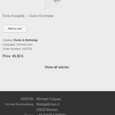
Erste Ausgabe. – Gutes Exemplar.
Catalog:
Runes & Mythology
Language:
German (de)
Order Number:
016729
Price: 65,00 €
Show all articles
INVEHA
Michael Caspary
Mühlgäßchen 4
Occulte Buchhandlung
63633 Birstein