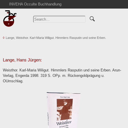
INVEHA Occulte Buchhandlung
Home
Advanced Search
Catalogs
Lange, Weisthor. Karl-Maria Wiligut. Himmlers Rasputin und seine Erben.
Cart
News
Purchase
Lange, Hans Jürgen:
Abbreviations
Weisthor. Karl-Maria Wiligut. Himmlers Rasputin und seine Erben. Arun-
Contact
Verlag, Engerda 1998. 319 S. OPp. m. Rückengoldprägung u.
OUmschlag.
Terms
Withdrawal
Privacy Policy
Imprint