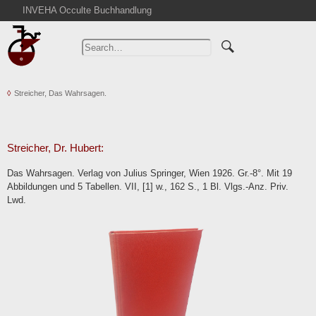
INVEHA Occulte Buchhandlung
Home
Advanced Search
Catalogs
Streicher, Das Wahrsagen.
Cart
News
Purchase
Streicher, Dr. Hubert:
Abbreviations
Das Wahrsagen. Verlag von Julius Springer, Wien 1926. Gr.-8°. Mit 19
Contact
Abbildungen und 5 Tabellen. VII, [1] w., 162 S., 1 Bl. Vlgs.-Anz. Priv.
Lwd.
Terms
Withdrawal
Privacy Policy
Imprint