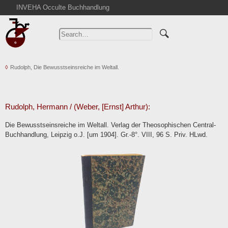
INVEHA Occulte Buchhandlung
Home
Advanced Search
Catalogs
Rudolph, Die Bewusstseinsreiche im Weltall.
Cart
News
Purchase
Rudolph, Hermann / (Weber, [Ernst] Arthur):
Abbreviations
Die Bewusstseinsreiche im Weltall. Verlag der Theosophischen Central-
Contact
Buchhandlung, Leipzig o.J. [um 1904]. Gr.-8°. VIII, 96 S. Priv. HLwd.
Terms
Withdrawal
Privacy Policy
Imprint