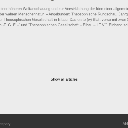
 einer höheren Weltanschauung und zur Verwirklichung der Idee einer allgem
der wahren Menschennatur. – Angebunden: Theosophische Rundschau. Jahrgang 
er Theosophischen Gesellschaft in Eibau. Das erste (w) Blatt verso mit zwei
-T. G. E.–” und “Theosophischen Gesellschaft – Eibau – I.T.V.”. Einband sc
Show all articles
aspary
Abb