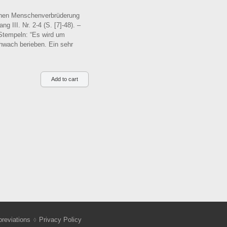
einen Menschenverbrüderung
III. Nr. 2-4 (S. [7]-48). –
 Stempeln: “Es wird um
hwach berieben. Ein sehr
reviations
Privacy Policy