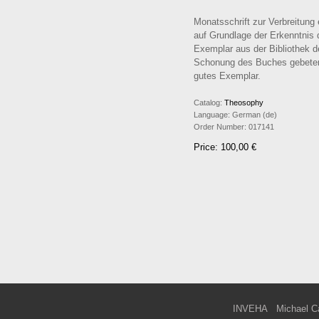
Monatsschrift zur Verbreitung
auf Grundlage der Erkenntnis 
Exemplar aus der Bibliothek d
Schonung des Buches gebeten 
gutes Exemplar.
Catalog:
Theosophy
Language:
German (de)
Order Number:
017141
Price: 100,00 €
INVEHA
Michael C