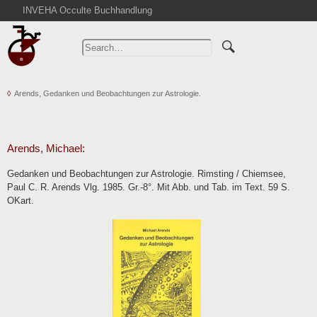
INVEHA Occulte Buchhandlung
Home
Advanced Search
Catalogs
Arends, Gedanken und Beobachtungen zur Astrologie.
Cart
News
Purchase
Arends, Michael:
Abbreviations
Gedanken und Beobachtungen zur Astrologie. Rimsting / Chiemsee,
Contact
Paul C. R. Arends Vlg. 1985. Gr.-8°. Mit Abb. und Tab. im Text. 59 S.
OKart.
Terms
Withdrawal
Privacy Policy
Imprint