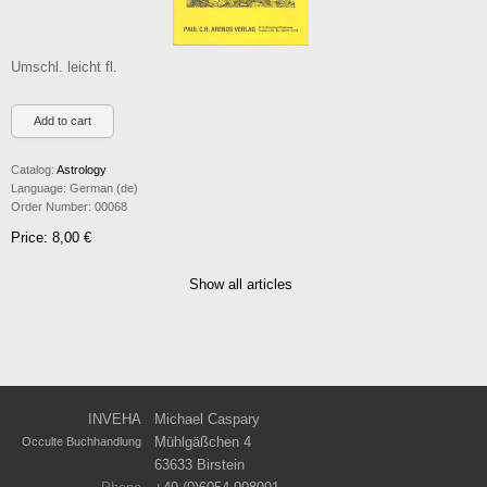
Umschl. leicht fl.
Catalog:
Astrology
Language:
German (de)
Order Number:
00068
Price: 8,00 €
Show all articles
INVEHA
Michael Caspary
Mühlgäßchen 4
Occulte Buchhandlung
63633 Birstein