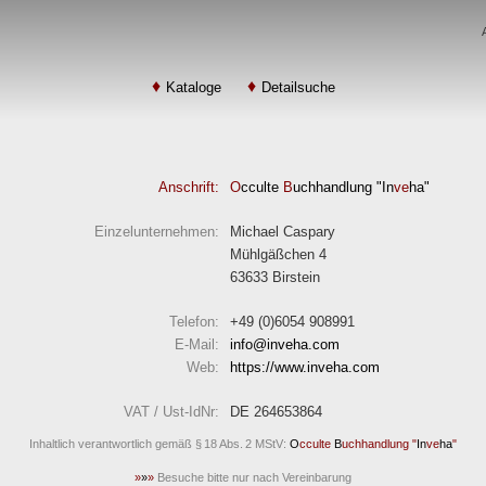
Kataloge
Detailsuche
Anschrift:
O
cculte
B
uchhandlung "In
ve
ha"
Einzelunternehmen:
Michael Caspary
Mühlgäßchen 4
63633 Birstein
Telefon:
+49 (0)6054 908991
E-Mail:
info
inveha.com
(at)
Web:
https://www.inveha.com
VAT / Ust-IdNr:
DE 264653864
Inhaltlich verantwortlich gemäß § 18 Abs. 2 MStV:
O
cculte
B
uchhandlung "
In
ve
ha
"
»
»
»
Besuche bitte nur nach Vereinbarung